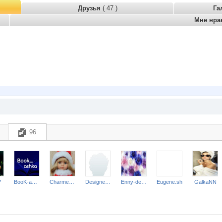
Друзья
( 47 )
Га
Мне нра
96
*
BooK-ashka
Charmed Lady
Designer52
Enny-de-SerKo
Eugene.sh
GalkaNN