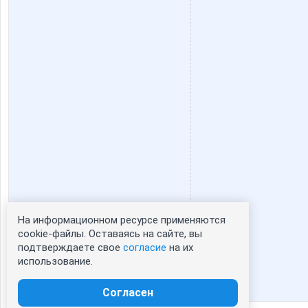
Катаринья
Катти на Б
Заряна_
Золотое в
На информационном ресурсе применяются
Статистика портрета:
cookie-файлы. Оставаясь на сайте, вы
подтверждаете свое
согласие
на их
сейчас просматривают портрет - 0
использование.
зарегистрированные пользователи
посетившие портрет за 7 дней - 0
Согласен