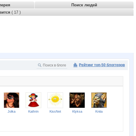
лерея
Поиск людей
вится
( 17 )
Рейтинг топ-50 блоггеров
Jolka
Kathrin
KissNet
Klyksa
Knita