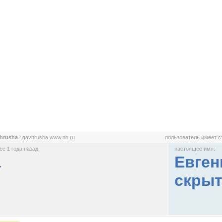
hrusha
:
gavhrusha.www.nn.ru
пользователь имеет 
е 1 года назад
настоящее имя:
a
Евген
скрыт