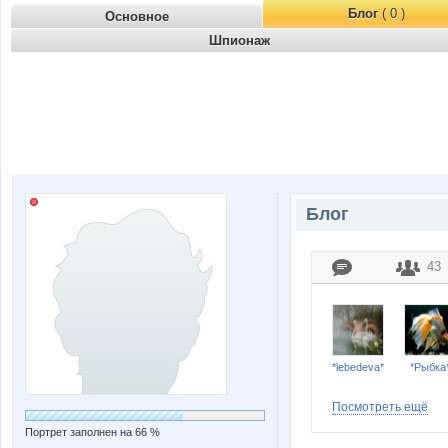
Блог
( 0 )
Основное
Шпионаж
Блог
43
*lebedeva*
*Рыбка
Посмотреть ещё
Портрет заполнен на 66 %