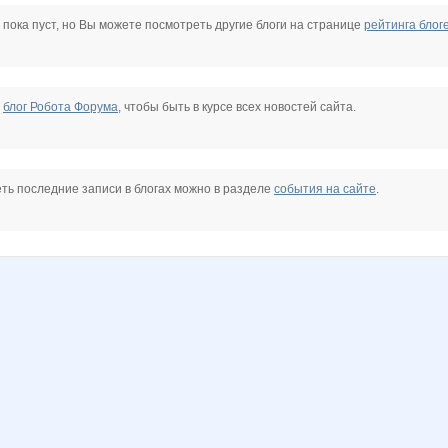
 Ishekovaa
LanaNN
Lia85
Lonza
Lyolya5
MamaNT
Marietta
 пока пуст, но Вы можете посмотреть другие блоги на странице
рейтинга блог
SoLHblLLLkO
Sovvenok
Sunny smile
SunnyCat75
Taisiya
URR
е
блог Робота Форума
, чтобы быть в курсе всех новостей сайта.
a*
dina79
helena309ok
julia-dem
kafnetka.nnov
kleines
ku-ku-shonok
ть последние записи в блогах можно в разделе
события на сайте
.
to
or-ange
paradox85
serebro_e
servalka
shlivka
stasy1981
3
маняш@
зверюшка
Алёна 00602
АлиЛео
АРИСИЯ
Башмачки