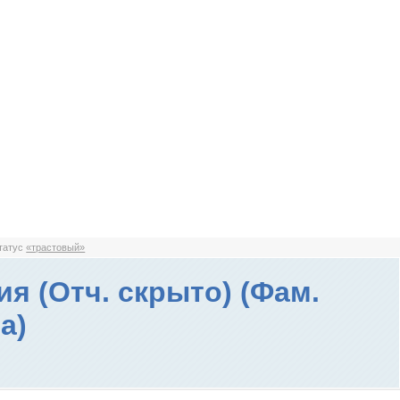
статус
«трастовый»
ия (Отч. скрыто) (Фам.
а)